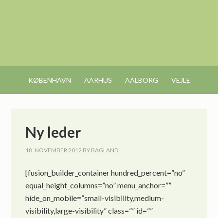
KØBENHAVN
AARHUS
AALBORG
VEJLE
Ny leder
18. NOVEMBER 2012
BY
BAGLAND
[fusion_builder_container hundred_percent=”no”
equal_height_columns=”no” menu_anchor=””
hide_on_mobile=”small-visibility,medium-
visibility,large-visibility” class=”” id=””