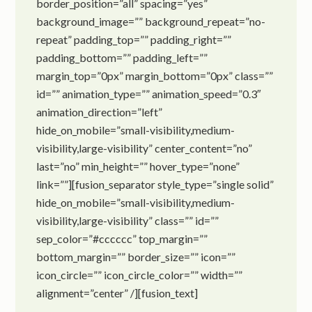
border_position=”all” spacing=”yes”
background_image=”” background_repeat=”no-
repeat” padding_top=”” padding_right=””
padding_bottom=”” padding_left=””
margin_top=”0px” margin_bottom=”0px” class=””
id=”” animation_type=”” animation_speed=”0.3″
animation_direction=”left”
hide_on_mobile=”small-visibility,medium-
visibility,large-visibility” center_content=”no”
last=”no” min_height=”” hover_type=”none”
link=””][fusion_separator style_type=”single solid”
hide_on_mobile=”small-visibility,medium-
visibility,large-visibility” class=”” id=””
sep_color=”#cccccc” top_margin=””
bottom_margin=”” border_size=”” icon=””
icon_circle=”” icon_circle_color=”” width=””
alignment=”center” /][fusion_text]